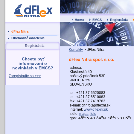
Home
EMCS
Registrácia
dFlex Nitra
Obchodné oddelenie
Registrácia
Kontakty
>
dFlex Nitra
Chcete byť
dFlex Nitra spol. s r.o.
informovaní o
adresa:
novinkách v EMCS?
Kláštorská 40
Zaregistrujte sa >>>
poštový priečinok 53F
949 01 Nitra
SLOVENSKO
tel.:
+421 37 6520083
tel.:
+421 37 6510083
fax: +421 37 7419763
e-mail: dfinfo(a)dflexnr.sk
internet:
www.dflexnr.sk
sídlo:
mapa
,
foto
gps:
48°19'43.64"N
18°5'23.06"E